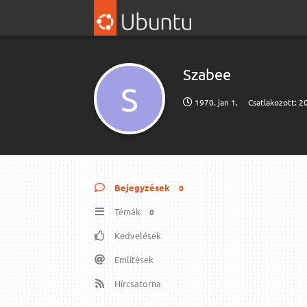
Szabee
S
1970. jan 1.
Csatlakozott:
20
Bejegyzések
0
Témák
0
Kedvelések
Említések
Hírcsatorna