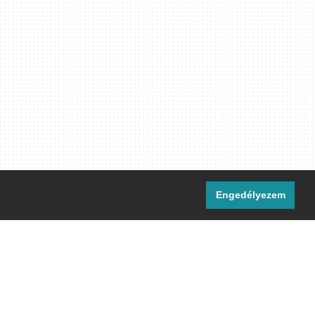
Engedélyezem
i csatornáink:
[M]
IRC
rtalma, ahol másként nem jelezzük,
ommons Nevezd meg! – Így add tovább!
licenc