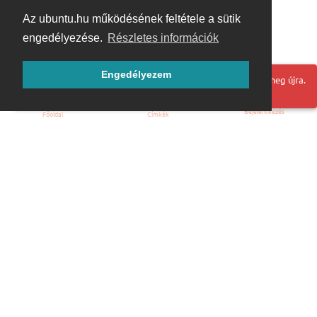
Az ubuntu.hu működésének feltétele a sütik
engedélyezése.
Részletes információk
Engedélyezem
Hoppá! Valami hiba történt. Frissítse az oldalt és próbálja meg újra.
Bejelentkezés
Főoldal
Címkék
Kezdőoldal
Blog
ÁSZF
Szabályzat
Kapcsolat
ubuntu.hu :: Magyar Ubuntu Közösség
© 2007 – 2026