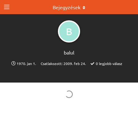
Bejegyzések
B
balul
1970. jan 1.
Csatlakozott:
2009. feb 24.
0
legjobb válasz