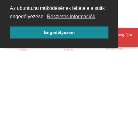
Az ubuntu.hu működésének feltétele a sütik
engedélyezése.
Részletes információk
Engedélyezem
Hoppá! Valami hiba történt. Frissítse az oldalt és próbálja meg újra.
Bejelentkezés
Főoldal
Címkék
Kezdőoldal
Blog
ÁSZF
Szabályzat
Kapcsolat
ubuntu.hu :: Magyar Ubuntu Közösség
© 2007 – 2026