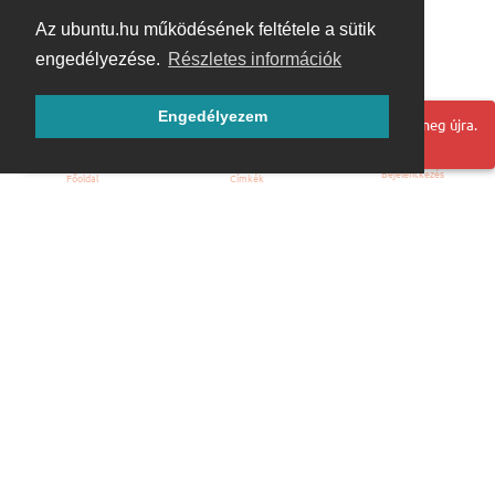
Az ubuntu.hu működésének feltétele a sütik
engedélyezése.
Részletes információk
Engedélyezem
Hoppá! Valami hiba történt. Frissítse az oldalt és próbálja meg újra.
Bejelentkezés
Főoldal
Címkék
Kezdőoldal
Blog
ÁSZF
Szabályzat
Kapcsolat
ubuntu.hu :: Magyar Ubuntu Közösség
© 2007 – 2026