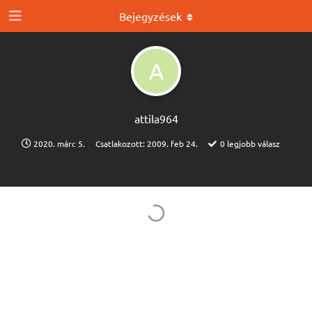
Bejegyzések
A
attila964
2020. márc 5.
Csatlakozott:
2009. feb 24.
0
legjobb válasz