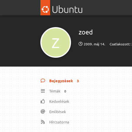
zoed
Z
2009. máj 14.
Csatlakozott:
Bejegyzések
3
Témák
0
Kedvelések
Említések
Hírcsatorna