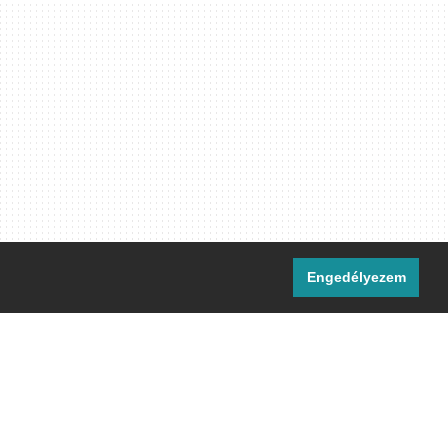
Engedélyezem
i csatornáink:
[M]
IRC
rtalma, ahol másként nem jelezzük,
ommons Nevezd meg! – Így add tovább!
licenc