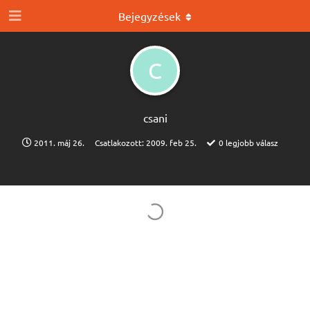
Bejegyzések
C
csani
2011. máj 26.
Csatlakozott:
2009. feb 25.
0
legjobb válasz