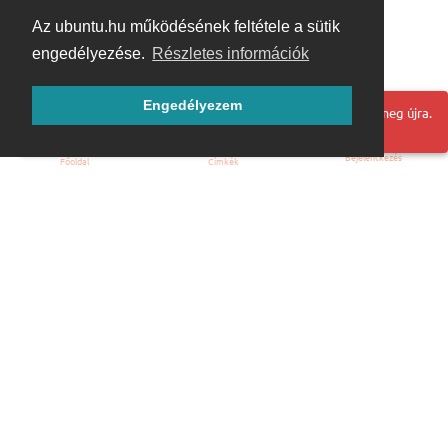
Az ubuntu.hu működésének feltétele a sütik
engedélyezése.
Részletes információk
Engedélyezem
Hoppá! Valami hiba történt. Frissítse az oldalt és próbálja meg újra.
Bejelentkezés
Főoldal
Címkék
Kezdőoldal
Blog
ÁSZF
Szabályzat
Kapcsolat
ubuntu.hu :: Magyar Ubuntu Közösség
© 2007 – 2026