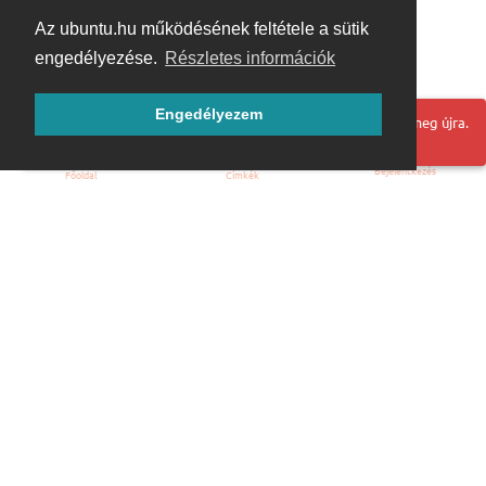
Az ubuntu.hu működésének feltétele a sütik
engedélyezése.
Részletes információk
Engedélyezem
Hoppá! Valami hiba történt. Frissítse az oldalt és próbálja meg újra.
Bejelentkezés
Főoldal
Címkék
Kezdőoldal
Blog
ÁSZF
Szabályzat
Kapcsolat
ubuntu.hu :: Magyar Ubuntu Közösség
© 2007 – 2026