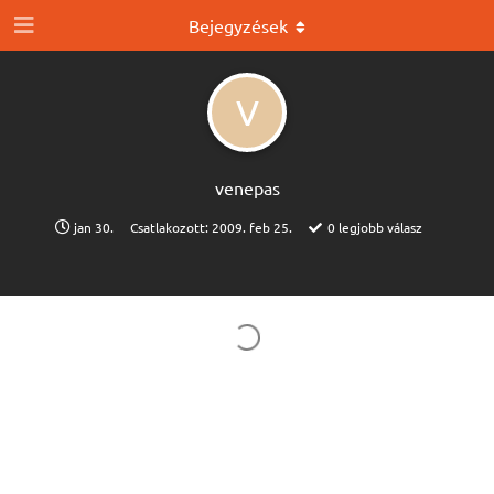
Bejegyzések
V
venepas
jan 30.
Csatlakozott:
2009. feb 25.
0
legjobb válasz