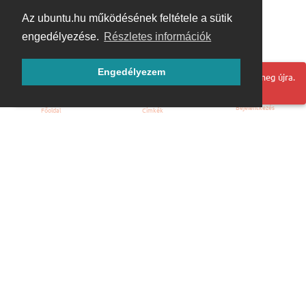
Az ubuntu.hu működésének feltétele a sütik
engedélyezése.
Részletes információk
Engedélyezem
Hoppá! Valami hiba történt. Frissítse az oldalt és próbálja meg újra.
Bejelentkezés
Főoldal
Címkék
Kezdőoldal
Blog
ÁSZF
Szabályzat
Kapcsolat
ubuntu.hu :: Magyar Ubuntu Közösség
© 2007 – 2026