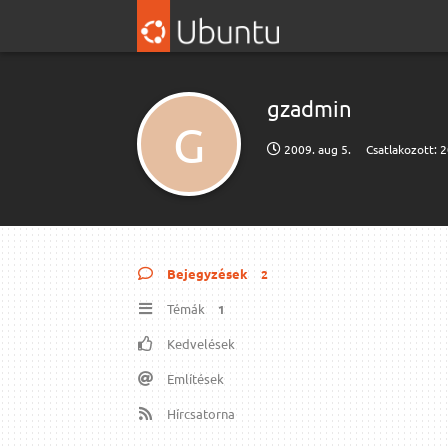
gzadmin
G
2009. aug 5.
Csatlakozott:
2
Bejegyzések
2
Témák
1
Kedvelések
Említések
Hírcsatorna