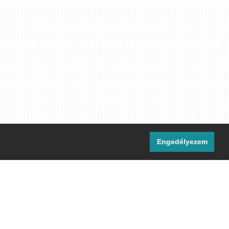
Engedélyezem
i csatornáink:
[M]
IRC
rtalma, ahol másként nem jelezzük,
ommons Nevezd meg! – Így add tovább!
licenc