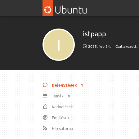
istpapp
I
2025. feb 24.
Csatlakozott:
Bejegyzések
1
Témák
0
Kedvelések
Említések
Hírcsatorna