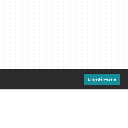
Engedélyezem
i csatornáink:
[M]
IRC
rtalma, ahol másként nem jelezzük,
ommons Nevezd meg! – Így add tovább!
licenc