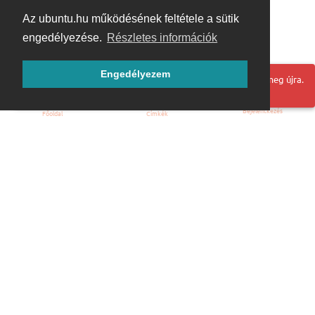
Az ubuntu.hu működésének feltétele a sütik
engedélyezése.
Részletes információk
Engedélyezem
Hoppá! Valami hiba történt. Frissítse az oldalt és próbálja meg újra.
Bejelentkezés
Főoldal
Címkék
Kezdőoldal
Blog
ÁSZF
Szabályzat
Kapcsolat
ubuntu.hu :: Magyar Ubuntu Közösség
© 2007 – 2026