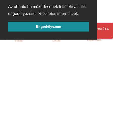
Az ubuntu.hu működésének feltétele a sütik
engedélyezése.
Részletes információk
Engedélyezem
Hoppá! Valami hiba történt. Frissítse az oldalt és próbálja meg újra.
Bejelentkezés
Főoldal
Címkék
Kezdőoldal
Blog
ÁSZF
Szabályzat
Kapcsolat
ubuntu.hu :: Magyar Ubuntu Közösség
© 2007 – 2026