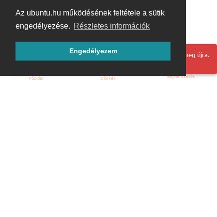
Az ubuntu.hu működésének feltétele a sütik
engedélyezése.
Részletes információk
Engedélyezem
Hoppá! Valami hiba történt. Frissítse az oldalt és próbálja meg újra.
Bejelentkezés
Főoldal
Címkék
Kezdőoldal
Blog
ÁSZF
Szabályzat
Kapcsolat
ubuntu.hu :: Magyar Ubuntu Közösség
© 2007 – 2026