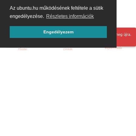
Az ubuntu.hu működésének feltétele a sütik
engedélyezése.
Részletes információk
Engedélyezem
Hoppá! Valami hiba történt. Frissítse az oldalt és próbálja meg újra.
Bejelentkezés
Főoldal
Címkék
Kezdőoldal
Blog
ÁSZF
Szabályzat
Kapcsolat
ubuntu.hu :: Magyar Ubuntu Közösség
© 2007 – 2026