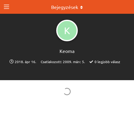
Bejegyzések
K
Keoma
2018. ápr 16.
Csatlakozott:
2009. márc 5.
0
legjobb válasz