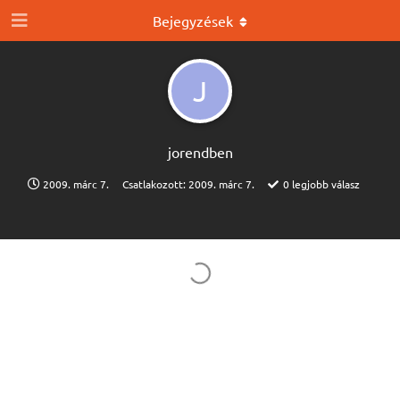
Bejegyzések
J
jorendben
2009. márc 7.
Csatlakozott:
2009. márc 7.
0
legjobb válasz