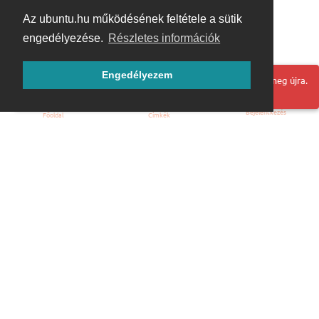
Az ubuntu.hu működésének feltétele a sütik
engedélyezése.
Részletes információk
Engedélyezem
Hoppá! Valami hiba történt. Frissítse az oldalt és próbálja meg újra.
Bejelentkezés
Főoldal
Címkék
Kezdőoldal
Blog
ÁSZF
Szabályzat
Kapcsolat
ubuntu.hu :: Magyar Ubuntu Közösség
© 2007 – 2026