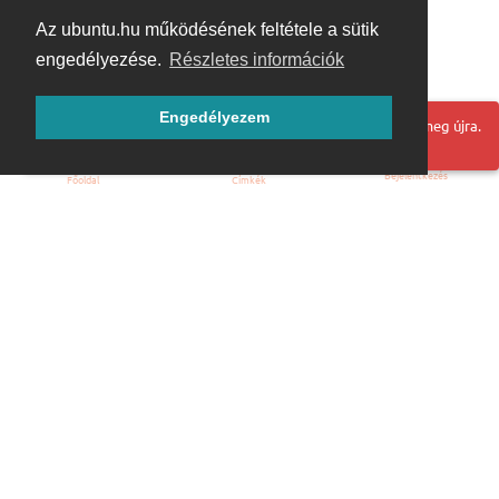
Az ubuntu.hu működésének feltétele a sütik
engedélyezése.
Részletes információk
Engedélyezem
Hoppá! Valami hiba történt. Frissítse az oldalt és próbálja meg újra.
Bejelentkezés
Főoldal
Címkék
Kezdőoldal
Blog
ÁSZF
Szabályzat
Kapcsolat
ubuntu.hu :: Magyar Ubuntu Közösség
© 2007 – 2026