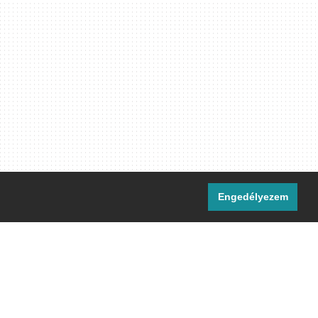
Engedélyezem
i csatornáink:
[M]
IRC
rtalma, ahol másként nem jelezzük,
ommons Nevezd meg! – Így add tovább!
licenc