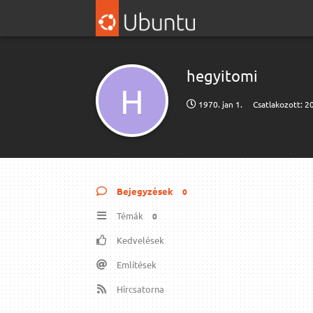
hegyitomi
H
1970. jan 1.
Csatlakozott:
20
Bejegyzések
0
Témák
0
Kedvelések
Említések
Hírcsatorna