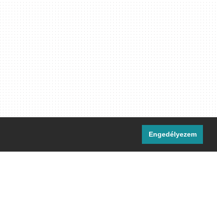
Engedélyezem
i csatornáink:
[M]
IRC
rtalma, ahol másként nem jelezzük,
ommons Nevezd meg! – Így add tovább!
licenc