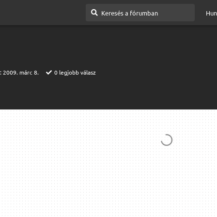
Hun
t:
2009. márc 8.
0
legjobb válasz