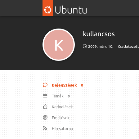
kullancsos
K
2009. márc 10.
Csatlakozot
Bejegyzések
0
Témák
0
Kedvelések
Említések
Hírcsatorna