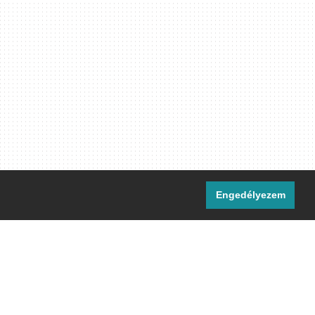
Engedélyezem
i csatornáink:
[M]
IRC
rtalma, ahol másként nem jelezzük,
ommons Nevezd meg! – Így add tovább!
licenc