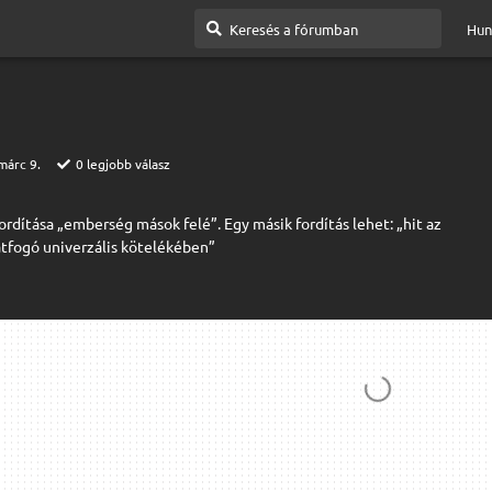
Hun
márc 9.
0
legjobb válasz
ordítása „emberség mások felé”. Egy másik fordítás lehet: „hit az
tfogó univerzális kötelékében”