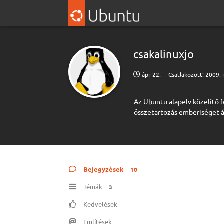
csakalinuxjo
ápr 22.
Csatlakozott:
2009. 
Az Ubuntu alapelv közelítő f
összetartozás emberiséget á
Bejegyzések
10
Témák
3
Kedvelések
Említések