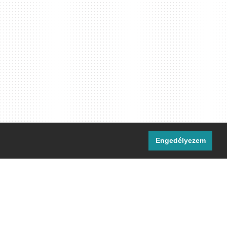
Engedélyezem
i csatornáink:
[M]
IRC
rtalma, ahol másként nem jelezzük,
ommons Nevezd meg! – Így add tovább!
licenc