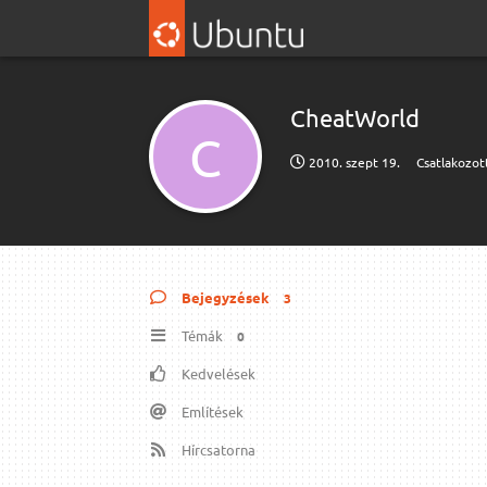
CheatWorld
C
2010. szept 19.
Csatlakozot
Bejegyzések
3
Témák
0
Kedvelések
Említések
Hírcsatorna