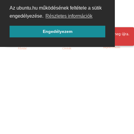
Az ubuntu.hu működésének feltétele a sütik
engedélyezése.
Részletes információk
Engedélyezem
Hoppá! Valami hiba történt. Frissítse az oldalt és próbálja meg újra.
Bejelentkezés
Főoldal
Címkék
Kezdőoldal
Blog
ÁSZF
Szabályzat
Kapcsolat
ubuntu.hu :: Magyar Ubuntu Közösség
© 2007 – 2026