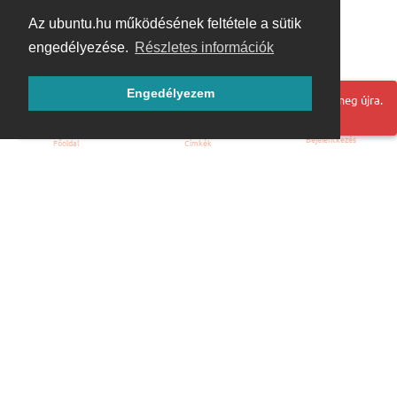
Az ubuntu.hu működésének feltétele a sütik
engedélyezése.
Részletes információk
Engedélyezem
Hoppá! Valami hiba történt. Frissítse az oldalt és próbálja meg újra.
Bejelentkezés
Főoldal
Címkék
Kezdőoldal
Blog
ÁSZF
Szabályzat
Kapcsolat
ubuntu.hu :: Magyar Ubuntu Közösség
© 2007 – 2026