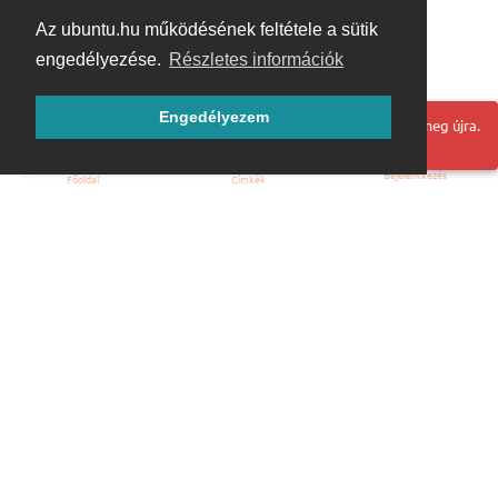
Az ubuntu.hu működésének feltétele a sütik
engedélyezése.
Részletes információk
Engedélyezem
Hoppá! Valami hiba történt. Frissítse az oldalt és próbálja meg újra.
Bejelentkezés
Főoldal
Címkék
Kezdőoldal
Blog
ÁSZF
Szabályzat
Kapcsolat
ubuntu.hu :: Magyar Ubuntu Közösség
© 2007 – 2026