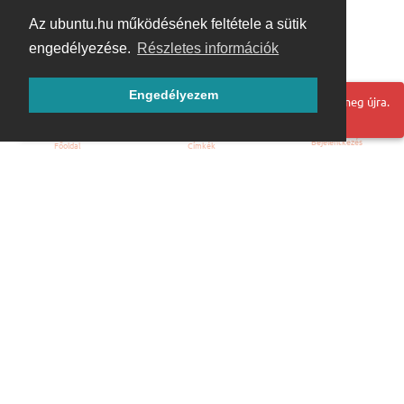
Az ubuntu.hu működésének feltétele a sütik
engedélyezése.
Részletes információk
Engedélyezem
Hoppá! Valami hiba történt. Frissítse az oldalt és próbálja meg újra.
Bejelentkezés
Főoldal
Címkék
Kezdőoldal
Blog
ÁSZF
Szabályzat
Kapcsolat
ubuntu.hu :: Magyar Ubuntu Közösség
© 2007 – 2026