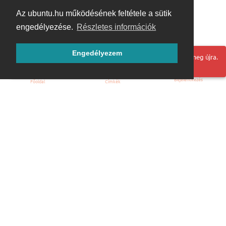
Az ubuntu.hu működésének feltétele a sütik
engedélyezése.
Részletes információk
Engedélyezem
Hoppá! Valami hiba történt. Frissítse az oldalt és próbálja meg újra.
Bejelentkezés
Főoldal
Címkék
Kezdőoldal
Blog
ÁSZF
Szabályzat
Kapcsolat
ubuntu.hu :: Magyar Ubuntu Közösség
© 2007 – 2026