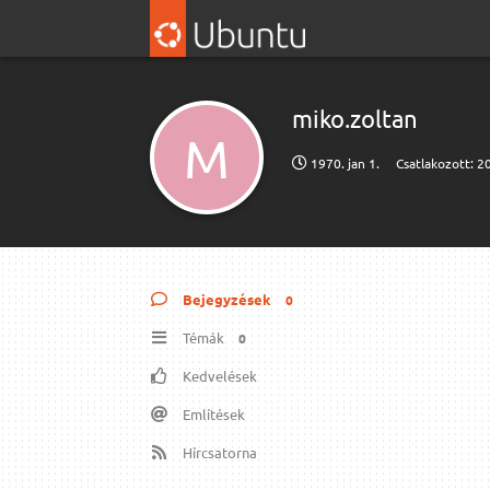
miko.​zoltan
M
1970. jan 1.
Csatlakozott:
20
Bejegyzések
0
Témák
0
Kedvelések
Említések
Hírcsatorna