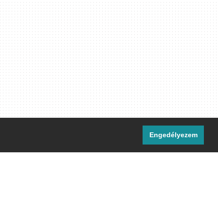
Engedélyezem
i csatornáink:
[M]
IRC
rtalma, ahol másként nem jelezzük,
ommons Nevezd meg! – Így add tovább!
licenc