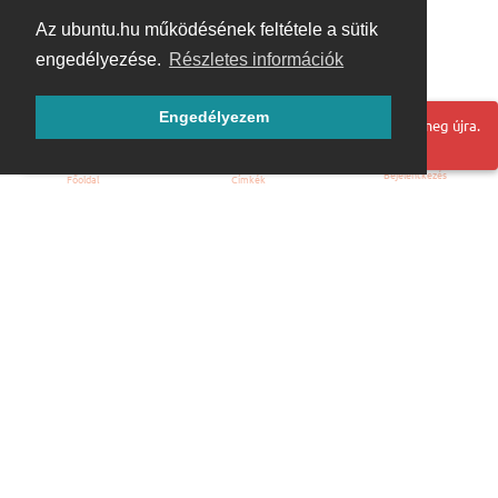
Az ubuntu.hu működésének feltétele a sütik
engedélyezése.
Részletes információk
Engedélyezem
Hoppá! Valami hiba történt. Frissítse az oldalt és próbálja meg újra.
Bejelentkezés
Főoldal
Címkék
Kezdőoldal
Blog
ÁSZF
Szabályzat
Kapcsolat
ubuntu.hu :: Magyar Ubuntu Közösség
© 2007 – 2026