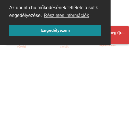
Az ubuntu.hu működésének feltétele a sütik
engedélyezése.
Részletes információk
Engedélyezem
Hoppá! Valami hiba történt. Frissítse az oldalt és próbálja meg újra.
Bejelentkezés
Főoldal
Címkék
Kezdőoldal
Blog
ÁSZF
Szabályzat
Kapcsolat
ubuntu.hu :: Magyar Ubuntu Közösség
© 2007 – 2026