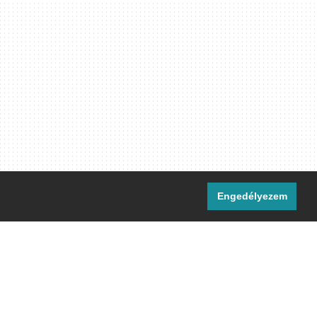
Engedélyezem
i csatornáink:
[M]
IRC
rtalma, ahol másként nem jelezzük,
ommons Nevezd meg! – Így add tovább!
licenc