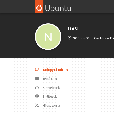
nexi
N
2009. jún 30.
Csatlakozott:
Bejegyzések
0
Témák
0
Kedvelések
Említések
Hírcsatorna