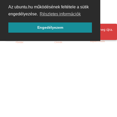
Az ubuntu.hu működésének feltétele a sütik
engedélyezése.
Részletes információk
Engedélyezem
Hoppá! Valami hiba történt. Frissítse az oldalt és próbálja meg újra.
Bejelentkezés
Főoldal
Címkék
Kezdőoldal
Blog
ÁSZF
Szabályzat
Kapcsolat
ubuntu.hu :: Magyar Ubuntu Közösség
© 2007 – 2026