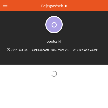
Bejegyzések
O
opolcsikf
2011. okt 31.
Csatlakozott:
2009. márc 23.
0
legjobb válasz