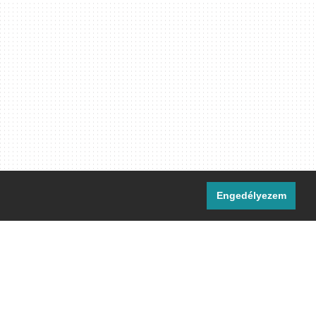
Engedélyezem
i csatornáink:
[M]
IRC
rtalma, ahol másként nem jelezzük,
ommons Nevezd meg! – Így add tovább!
licenc