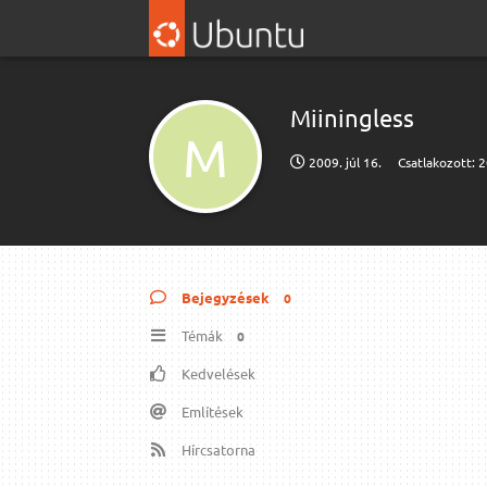
Miiningless
M
2009. júl 16.
Csatlakozott:
2
Bejegyzések
0
Témák
0
Kedvelések
Említések
Hírcsatorna