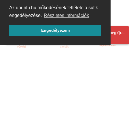
Az ubuntu.hu működésének feltétele a sütik
engedélyezése.
Részletes információk
Engedélyezem
Hoppá! Valami hiba történt. Frissítse az oldalt és próbálja meg újra.
Bejelentkezés
Főoldal
Címkék
Kezdőoldal
Blog
ÁSZF
Szabályzat
Kapcsolat
ubuntu.hu :: Magyar Ubuntu Közösség
© 2007 – 2026