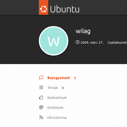
wilag
W
2009. márc 27.
Csatlakozot
Bejegyzések
2
Témák
0
Kedvelések
Említések
Hírcsatorna