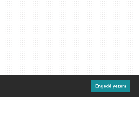
Engedélyezem
i csatornáink:
[M]
IRC
rtalma, ahol másként nem jelezzük,
ommons Nevezd meg! – Így add tovább!
licenc