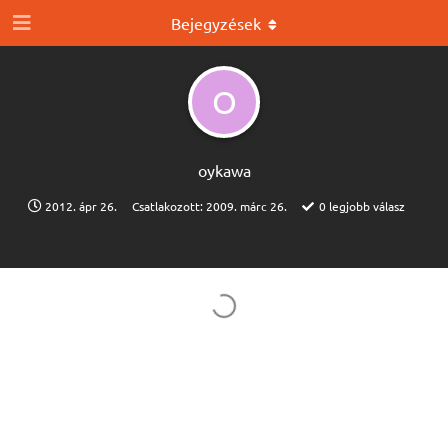
Bejegyzések
O
oykawa
2012. ápr 26.
Csatlakozott:
2009. márc 26.
0
legjobb válasz