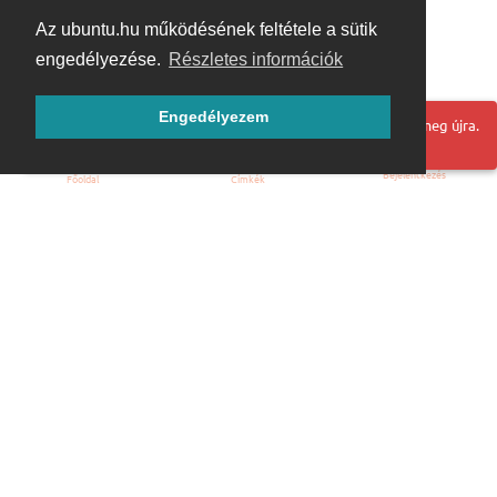
Az ubuntu.hu működésének feltétele a sütik
engedélyezése.
Részletes információk
Engedélyezem
Hoppá! Valami hiba történt. Frissítse az oldalt és próbálja meg újra.
Bejelentkezés
Főoldal
Címkék
Kezdőoldal
Blog
ÁSZF
Szabályzat
Kapcsolat
ubuntu.hu :: Magyar Ubuntu Közösség
© 2007 – 2026