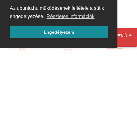
Az ubuntu.hu működésének feltétele a sütik
engedélyezése.
Részletes információk
Engedélyezem
Hoppá! Valami hiba történt. Frissítse az oldalt és próbálja meg újra.
Bejelentkezés
Főoldal
Címkék
Kezdőoldal
Blog
ÁSZF
Szabályzat
Kapcsolat
ubuntu.hu :: Magyar Ubuntu Közösség
© 2007 – 2026