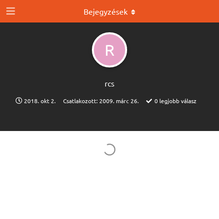
Bejegyzések
R
rcs
2018. okt 2.
Csatlakozott:
2009. márc 26.
0
legjobb válasz