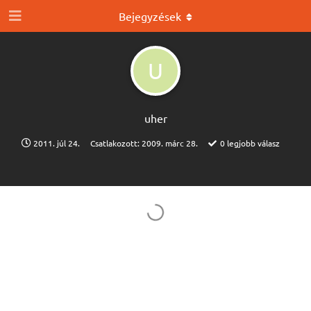
Bejegyzések
U
uher
2011. júl 24.
Csatlakozott:
2009. márc 28.
0
legjobb válasz