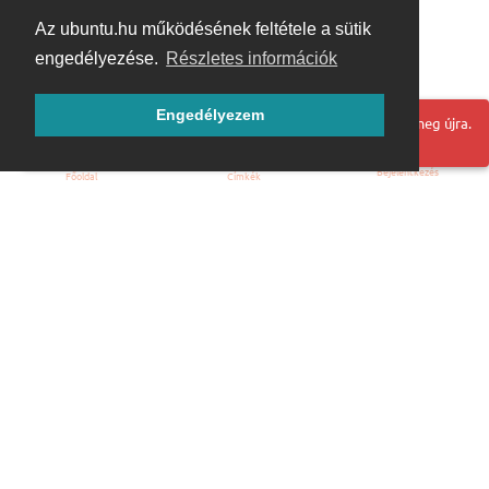
Az ubuntu.hu működésének feltétele a sütik
engedélyezése.
Részletes információk
Engedélyezem
Hoppá! Valami hiba történt. Frissítse az oldalt és próbálja meg újra.
Bejelentkezés
Főoldal
Címkék
Kezdőoldal
Blog
ÁSZF
Szabályzat
Kapcsolat
ubuntu.hu :: Magyar Ubuntu Közösség
© 2007 – 2026