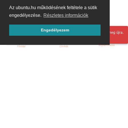
Az ubuntu.hu működésének feltétele a sütik
engedélyezése.
Részletes információk
Engedélyezem
Hoppá! Valami hiba történt. Frissítse az oldalt és próbálja meg újra.
Bejelentkezés
Főoldal
Címkék
Kezdőoldal
Blog
ÁSZF
Szabályzat
Kapcsolat
ubuntu.hu :: Magyar Ubuntu Közösség
© 2007 – 2026