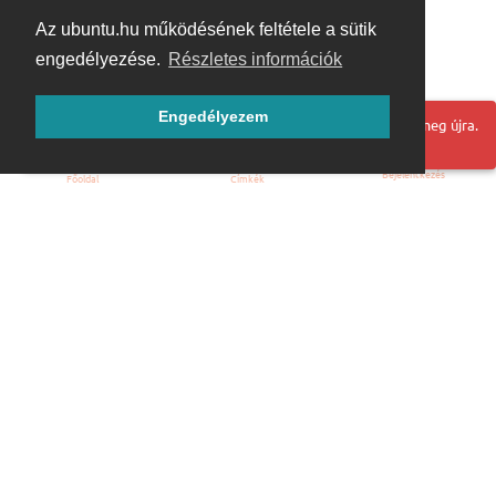
Az ubuntu.hu működésének feltétele a sütik
engedélyezése.
Részletes információk
Engedélyezem
Hoppá! Valami hiba történt. Frissítse az oldalt és próbálja meg újra.
Bejelentkezés
Főoldal
Címkék
Kezdőoldal
Blog
ÁSZF
Szabályzat
Kapcsolat
ubuntu.hu :: Magyar Ubuntu Közösség
© 2007 – 2026