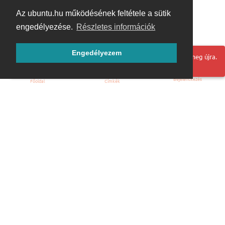
Az ubuntu.hu működésének feltétele a sütik
engedélyezése.
Részletes információk
Engedélyezem
Hoppá! Valami hiba történt. Frissítse az oldalt és próbálja meg újra.
Bejelentkezés
Főoldal
Címkék
Kezdőoldal
Blog
ÁSZF
Szabályzat
Kapcsolat
ubuntu.hu :: Magyar Ubuntu Közösség
© 2007 – 2026