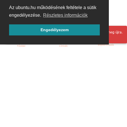
Az ubuntu.hu működésének feltétele a sütik
engedélyezése.
Részletes információk
Engedélyezem
Hoppá! Valami hiba történt. Frissítse az oldalt és próbálja meg újra.
Bejelentkezés
Főoldal
Címkék
Kezdőoldal
Blog
ÁSZF
Szabályzat
Kapcsolat
ubuntu.hu :: Magyar Ubuntu Közösség
© 2007 – 2026