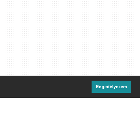
Engedélyezem
i csatornáink:
[M]
IRC
rtalma, ahol másként nem jelezzük,
ommons Nevezd meg! – Így add tovább!
licenc