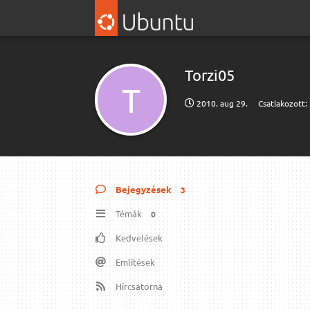
Torzi05
T
2010. aug 29.
Csatlakozott:
Bejegyzések
3
Témák
0
Kedvelések
Említések
Hírcsatorna