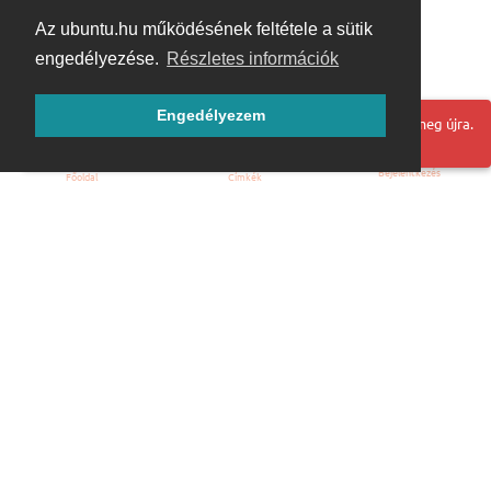
Az ubuntu.hu működésének feltétele a sütik
engedélyezése.
Részletes információk
Engedélyezem
Hoppá! Valami hiba történt. Frissítse az oldalt és próbálja meg újra.
Bejelentkezés
Főoldal
Címkék
Kezdőoldal
Blog
ÁSZF
Szabályzat
Kapcsolat
ubuntu.hu :: Magyar Ubuntu Közösség
© 2007 – 2026