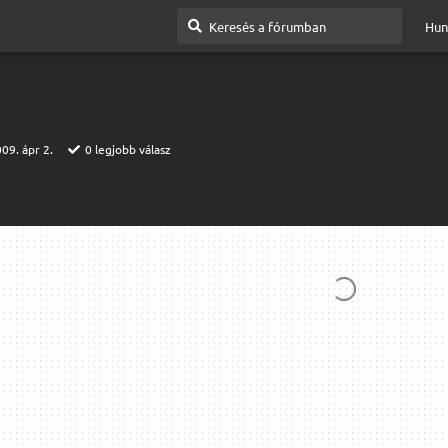
Hun
09. ápr 2.
0
legjobb válasz