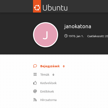
janokatona
J
1970. jan 1.
Csatlakozott:
20
Bejegyzések
0
Témák
0
Kedvelések
Említések
Hírcsatorna