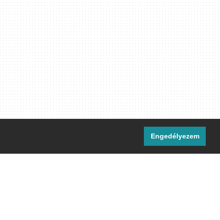
Engedélyezem
i csatornáink:
[M]
IRC
rtalma, ahol másként nem jelezzük,
ommons Nevezd meg! – Így add tovább!
licenc