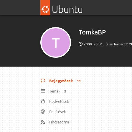
TomkaBP
T
2009. ápr 2.
Csatlakozott:
2
Bejegyzések
11
Témák
3
Kedvelések
Említések
Hírcsatorna