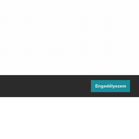
Engedélyezem
i csatornáink:
[M]
IRC
rtalma, ahol másként nem jelezzük,
ommons Nevezd meg! – Így add tovább!
licenc