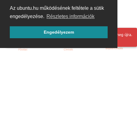
Az ubuntu.hu működésének feltétele a sütik
engedélyezése.
Részletes információk
Engedélyezem
Hoppá! Valami hiba történt. Frissítse az oldalt és próbálja meg újra.
Bejelentkezés
Főoldal
Címkék
Kezdőoldal
Blog
ÁSZF
Szabályzat
Kapcsolat
ubuntu.hu :: Magyar Ubuntu Közösség
© 2007 – 2026