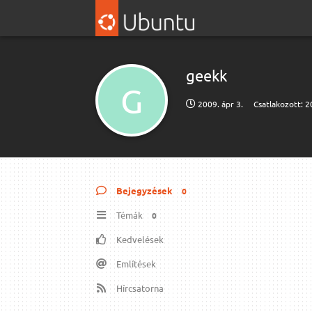
geekk
G
2009. ápr 3.
Csatlakozott:
2
Bejegyzések
0
Témák
0
Kedvelések
Említések
Hírcsatorna