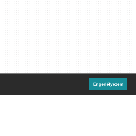
Engedélyezem
i csatornáink:
[M]
IRC
rtalma, ahol másként nem jelezzük,
ommons Nevezd meg! – Így add tovább!
licenc