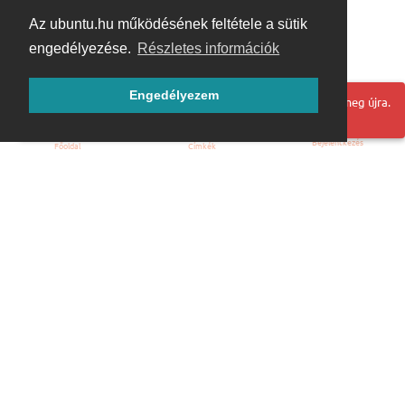
Az ubuntu.hu működésének feltétele a sütik
engedélyezése.
Részletes információk
Engedélyezem
Hoppá! Valami hiba történt. Frissítse az oldalt és próbálja meg újra.
Bejelentkezés
Főoldal
Címkék
Kezdőoldal
Blog
ÁSZF
Szabályzat
Kapcsolat
ubuntu.hu :: Magyar Ubuntu Közösség
© 2007 – 2026