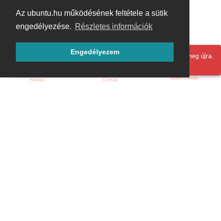
Az ubuntu.hu működésének feltétele a sütik
engedélyezése.
Részletes információk
Engedélyezem
Hoppá! Valami hiba történt. Frissítse az oldalt és próbálja meg újra.
Bejelentkezés
Főoldal
Címkék
Kezdőoldal
Blog
ÁSZF
Szabályzat
Kapcsolat
ubuntu.hu :: Magyar Ubuntu Közösség
© 2007 – 2026