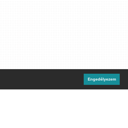
Engedélyezem
i csatornáink:
[M]
IRC
rtalma, ahol másként nem jelezzük,
ommons Nevezd meg! – Így add tovább!
licenc