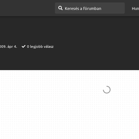
Hun
009. ápr 4.
0
legjobb válasz