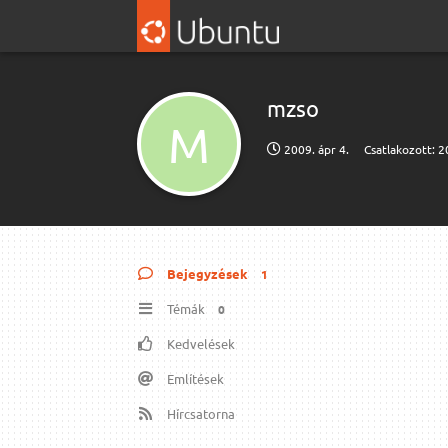
mzso
M
2009. ápr 4.
Csatlakozott:
2
Bejegyzések
1
Témák
0
Kedvelések
Említések
Hírcsatorna