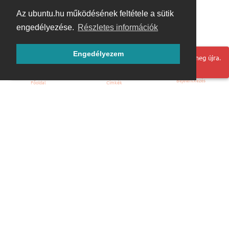
Az ubuntu.hu működésének feltétele a sütik
engedélyezése.
Részletes információk
Engedélyezem
Hoppá! Valami hiba történt. Frissítse az oldalt és próbálja meg újra.
Bejelentkezés
Főoldal
Címkék
Kezdőoldal
Blog
ÁSZF
Szabályzat
Kapcsolat
ubuntu.hu :: Magyar Ubuntu Közösség
© 2007 – 2026