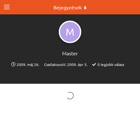
Bejegyzések
M
Master
2009. máj 26.
Csatlakozott:
2009. ápr 5.
0
legjobb válasz